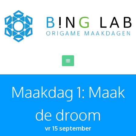
Maakdag 1: Maak
de droom
vr 15 september